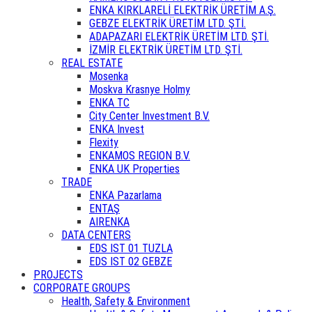
ENKA KIRKLARELİ ELEKTRİK ÜRETİM A.Ş.
GEBZE ELEKTRİK ÜRETİM LTD. ŞTİ.
ADAPAZARI ELEKTRİK ÜRETİM LTD. ŞTİ.
İZMİR ELEKTRİK ÜRETİM LTD. ŞTİ.
REAL ESTATE
Mosenka
Moskva Krasnye Holmy
ENKA TC
City Center Investment B.V.
ENKA Invest
Flexity
ENKAMOS REGION B.V.
ENKA UK Properties
TRADE
ENKA Pazarlama
ENTAŞ
AIRENKA
DATA CENTERS
EDS IST 01 TUZLA
EDS IST 02 GEBZE
PROJECTS
CORPORATE GROUPS
Health, Safety & Environment